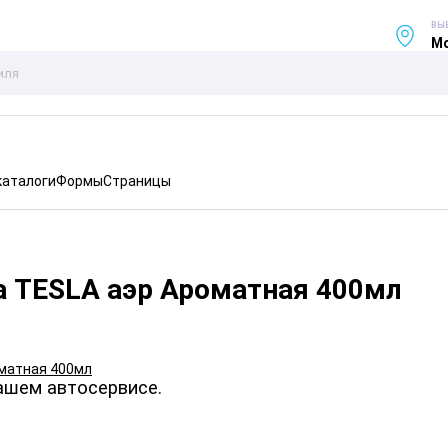
ВЫ
Мо
каталоги
Формы
Страницы
а TESLA аэр Ароматная 400мл
ашем автосервисе.