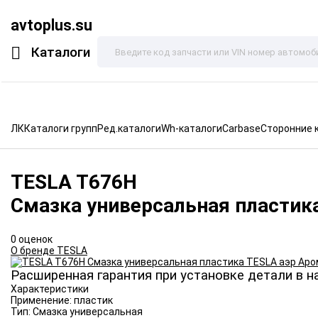
avtoplus.su
Каталоги
ЛК
Каталоги групп
Ред.каталоги
Wh-каталоги
Carbase
Сторонние 
TESLA
T676H
Смазка универсальная пластик
0 оценок
О бренде TESLA
Расширенная гарантия при установке детали в н
Характеристики
Применение:
пластик
Тип:
Смазка универсальная