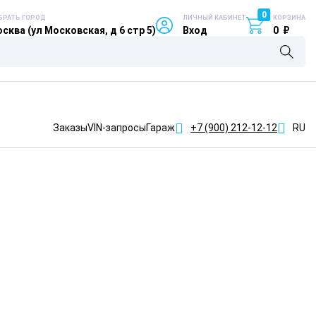
0
БРАТЬ ГОРОД
ЛИЧНЫЙ КАБИНЕТ
КОРЗИНА
сква (ул Московская, д 6 стр 5)
Вход
0
₽
Заказы
VIN-запросы
Гараж
+7 (900)
212-12-12
RU